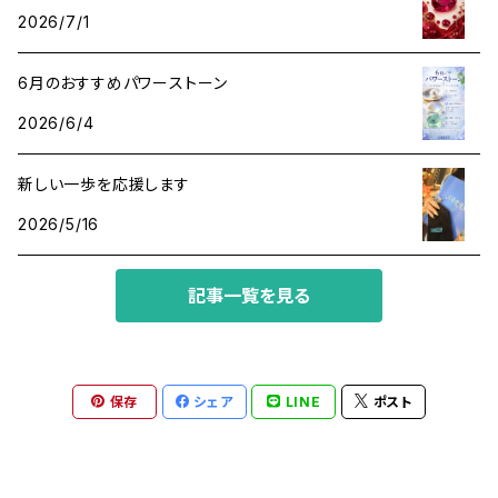
2026/7/1
成功・パワー
アベンチュリン
6月のおすすめパワーストーン
人間関係・プラス思考
アメジスト
2026/6/4
魔除け
アマゾナイト
新しい一歩を応援します
2026/5/16
アラゴナイト
記事一覧を見る
イエローサファイア
インカローズ
保存
シェア
LINE
ポスト
エメラルド