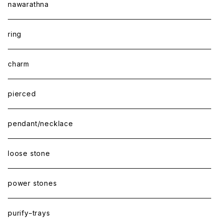
nawarathna
ring
charm
pierced
pendant/necklace
loose stone
power stones
purify−trays