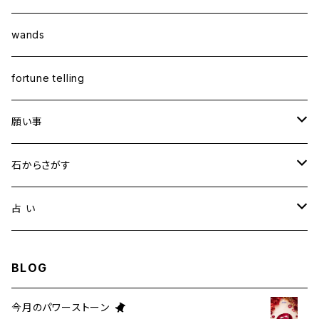
wands
fortune telling
願い事
健康・恋愛・愛情
石からさがす
精神安定・安らぎ
アイオライト
占 い
家庭運・交通安全
アクアマリン
タロット占い
BLOG
金運・ビジネス
アパタイト
ホロスコープ占星術
今月のパワーストーン