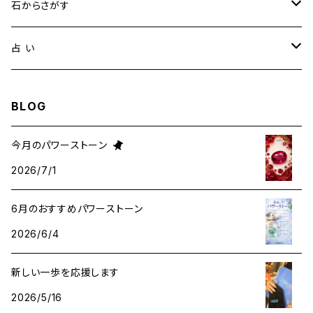
健康・恋愛・愛情
石からさがす
精神安定・安らぎ
アイオライト
占 い
家庭運・交通安全
アクアマリン
タロット占い
BLOG
金運・ビジネス
アパタイト
ホロスコープ占星術
今月のパワーストーン
2026/7/1
成功・パワー
アベンチュリン
6月のおすすめパワーストーン
人間関係・プラス思考
アメジスト
2026/6/4
魔除け
アマゾナイト
新しい一歩を応援します
2026/5/16
アラゴナイト