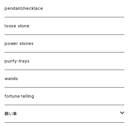
pendant/necklace
loose stone
power stones
purify−trays
wands
fortune telling
願い事