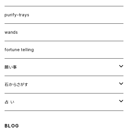
purify−trays
wands
fortune telling
願い事
健康・恋愛・愛情
石からさがす
精神安定・安らぎ
アイオライト
占 い
家庭運・交通安全
アクアマリン
タロット占い
BLOG