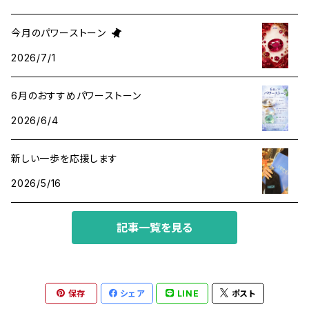
金運・ビジネス
アパタイト
ホロスコープ占星術
今月のパワーストーン
2026/7/1
成功・パワー
アベンチュリン
6月のおすすめパワーストーン
人間関係・プラス思考
アメジスト
2026/6/4
魔除け
アマゾナイト
新しい一歩を応援します
2026/5/16
アラゴナイト
記事一覧を見る
イエローサファイア
インカローズ
保存
シェア
LINE
ポスト