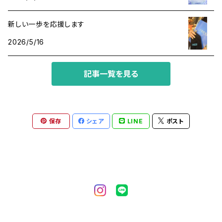
魔除け
アマゾナイト
新しい一歩を応援します
2026/5/16
アラゴナイト
記事一覧を見る
イエローサファイア
インカローズ
保存
シェア
LINE
ポスト
エメラルド
オニキス
オパール