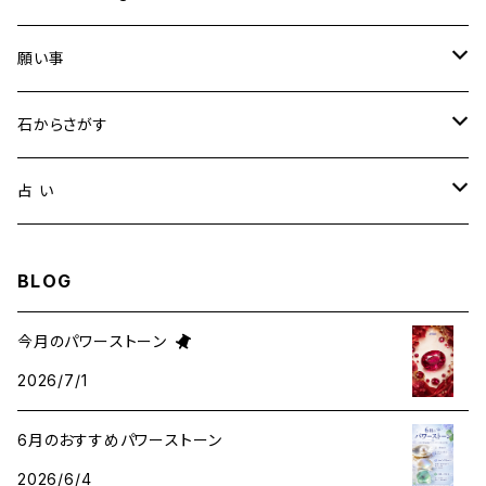
願い事
健康・恋愛・愛情
石からさがす
精神安定・安らぎ
アイオライト
占 い
家庭運・交通安全
アクアマリン
タロット占い
BLOG
金運・ビジネス
アパタイト
ホロスコープ占星術
今月のパワーストーン
2026/7/1
成功・パワー
アベンチュリン
6月のおすすめパワーストーン
人間関係・プラス思考
アメジスト
2026/6/4