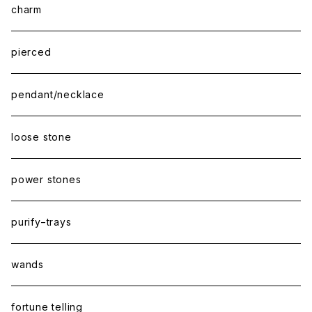
charm
pierced
pendant/necklace
loose stone
power stones
purify−trays
wands
fortune telling