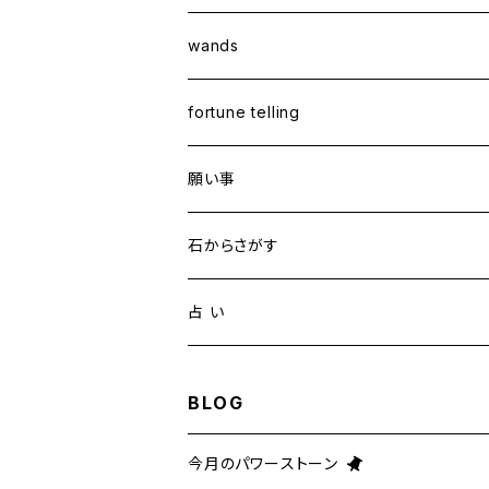
wands
fortune telling
願い事
健康・恋愛・愛情
石からさがす
精神安定・安らぎ
アイオライト
占 い
家庭運・交通安全
アクアマリン
タロット占い
BLOG
金運・ビジネス
アパタイト
ホロスコープ占星術
今月のパワーストーン