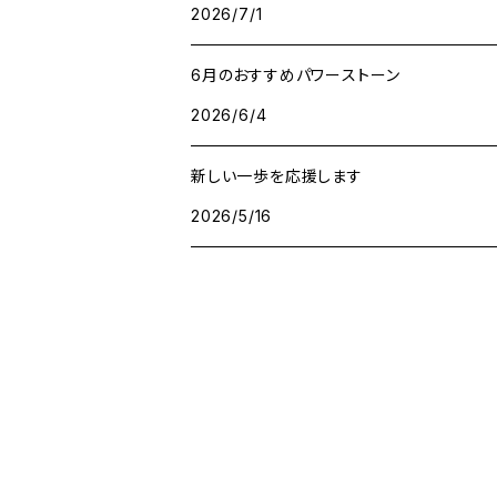
2026/7/1
成功・パワー
アベンチュリン
6月のおすすめパワーストーン
人間関係・プラス思考
アメジスト
2026/6/4
魔除け
アマゾナイト
新しい一歩を応援します
2026/5/16
アラゴナイト
イエローサファイア
インカローズ
エメラルド
オニキス