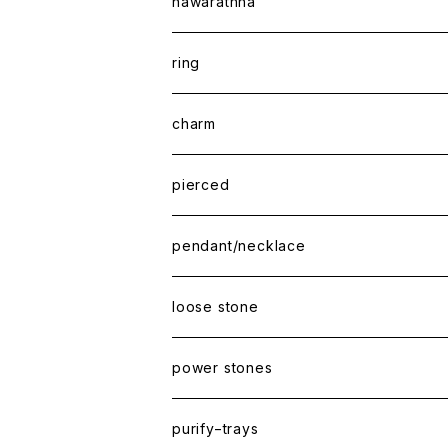
nawarathna
ring
charm
pierced
pendant/necklace
loose stone
power stones
purify−trays