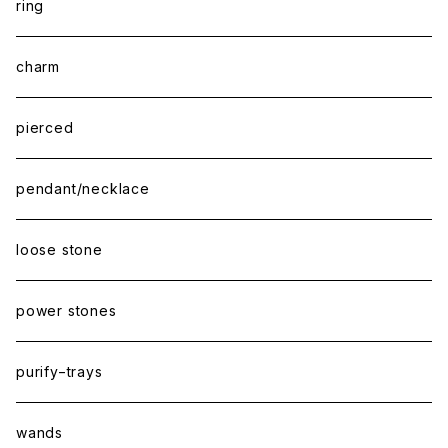
ring
charm
pierced
pendant/necklace
loose stone
power stones
purify−trays
wands