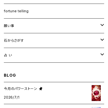
fortune telling
願い事
健康・恋愛・愛情
石からさがす
精神安定・安らぎ
アイオライト
占 い
家庭運・交通安全
アクアマリン
タロット占い
BLOG
金運・ビジネス
アパタイト
ホロスコープ占星術
今月のパワーストーン
2026/7/1
成功・パワー
アベンチュリン