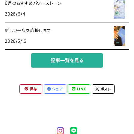
6月のおすすめパワーストーン
人間関係・プラス思考
アメジスト
2026/6/4
魔除け
アマゾナイト
新しい一歩を応援します
2026/5/16
アラゴナイト
記事一覧を見る
イエローサファイア
インカローズ
保存
シェア
LINE
ポスト
エメラルド
オニキス