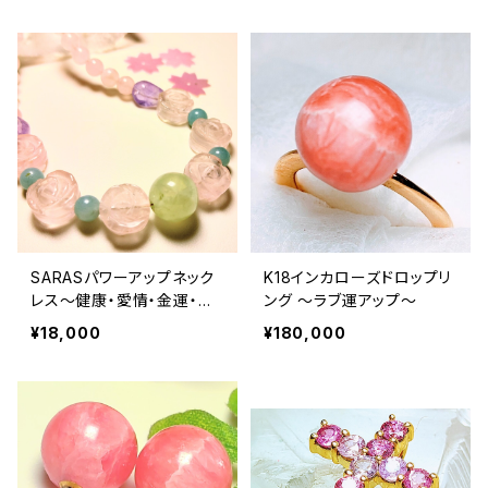
SARASパワーアップネック
K18インカローズドロップリ
レス〜健康・愛情・金運・魔
ング ～ラブ運アップ～
除け〜
¥18,000
¥180,000