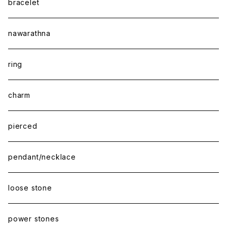
bracelet
nawarathna
ring
charm
pierced
pendant/necklace
loose stone
power stones