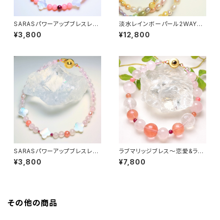
SARASパワーアップブレスレッ
淡水レインボーパール2WAYネ
ト
ックレス&ブレスレット〜全体運
¥3,800
¥12,800
アップ〜
SARASパワーアップブレスレッ
ラブマリッジブレス〜恋愛&ラブ
ト
運アップ〜
¥3,800
¥7,800
その他の商品