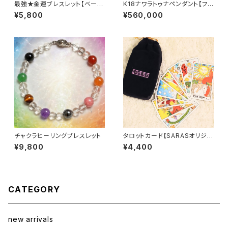
最強★金運ブレスレット【ベーシ
K18ナワラトゥナペンダント【フラ
ック】
ワー】
¥5,800
¥560,000
チャクラヒーリングブレスレット
タロットカード【SARASオリジナ
ルポーチ付】
¥9,800
¥4,400
CATEGORY
new arrivals