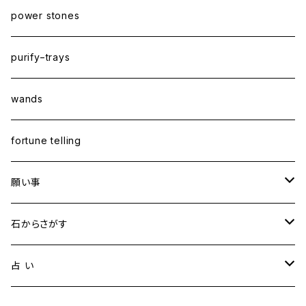
power stones
purify−trays
wands
fortune telling
願い事
健康・恋愛・愛情
石からさがす
精神安定・安らぎ
アイオライト
占 い