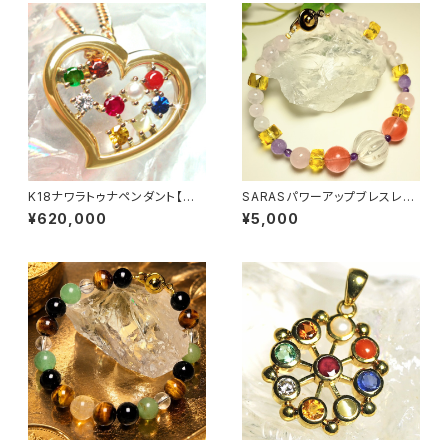
K18ナワラトゥナペンダント【オ
SARASパワーアップブレスレッ
ープンハート】
ト
¥620,000
¥5,000