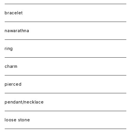
bracelet
nawarathna
ring
charm
pierced
pendant/necklace
loose stone