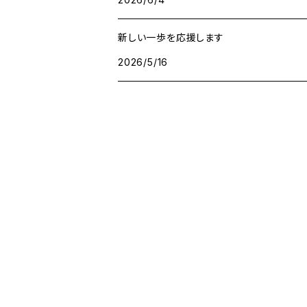
魔除け
アマゾナイト
新しい一歩を応援します
2026/5/16
アラゴナイト
イエローサファイア
インカローズ
エメラルド
オニキス
オパール