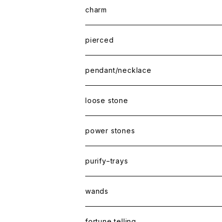
charm
pierced
pendant/necklace
loose stone
power stones
purify−trays
wands
fortune telling