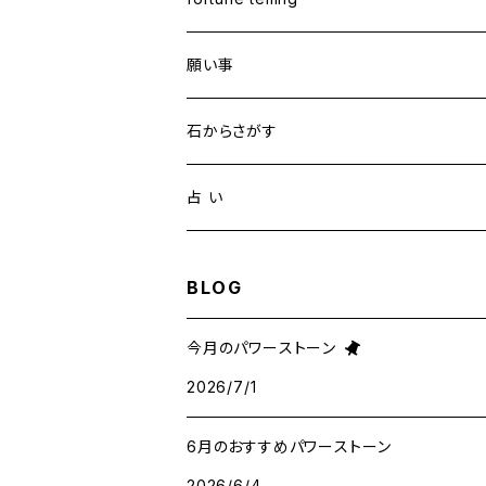
願い事
健康・恋愛・愛情
石からさがす
精神安定・安らぎ
アイオライト
占 い
家庭運・交通安全
アクアマリン
タロット占い
BLOG
金運・ビジネス
アパタイト
ホロスコープ占星術
今月のパワーストーン
2026/7/1
成功・パワー
アベンチュリン
6月のおすすめパワーストーン
人間関係・プラス思考
アメジスト
2026/6/4