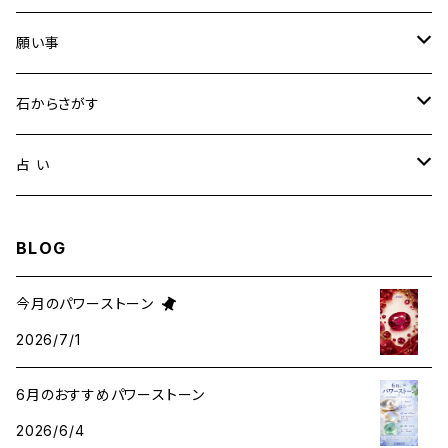
願い事
健康・恋愛・愛情
石からさがす
精神安定・安らぎ
アイオライト
占 い
家庭運・交通安全
アクアマリン
タロット占い
BLOG
金運・ビジネス
アパタイト
ホロスコープ占星術
今月のパワーストーン
2026/7/1
成功・パワー
アベンチュリン
6月のおすすめパワーストーン
人間関係・プラス思考
アメジスト
2026/6/4