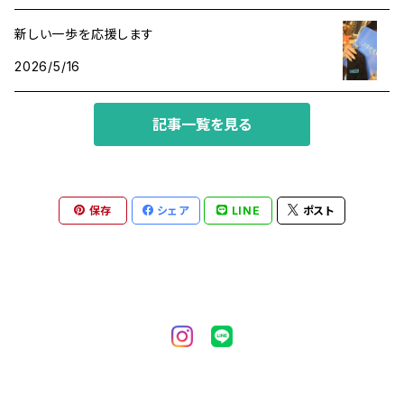
魔除け
アマゾナイト
新しい一歩を応援します
2026/5/16
アラゴナイト
記事一覧を見る
イエローサファイア
インカローズ
保存
シェア
LINE
ポスト
エメラルド
オニキス
オパール
オレンジサファイア