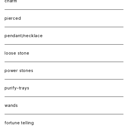
charm
pierced
pendant/necklace
loose stone
power stones
purify−trays
wands
fortune telling