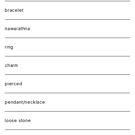
bracelet
nawarathna
ring
charm
pierced
pendant/necklace
loose stone