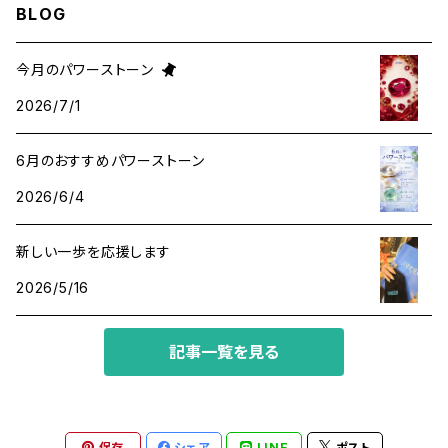
BLOG
金運・ビジネス
アパタイト
ホロスコープ占星術
今月のパワーストーン
2026/7/1
成功・パワー
アベンチュリン
6月のおすすめパワーストーン
人間関係・プラス思考
アメジスト
2026/6/4
魔除け
アマゾナイト
新しい一歩を応援します
2026/5/16
アラゴナイト
記事一覧を見る
イエローサファイア
インカローズ
保存
シェア
LINE
ポスト