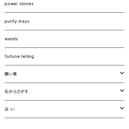
power stones
purify−trays
wands
fortune telling
願い事
健康・恋愛・愛情
石からさがす
精神安定・安らぎ
アイオライト
占 い
家庭運・交通安全
アクアマリン
タロット占い