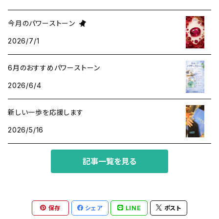
金運・ビジネス
アパタイト
ホロスコープ占星術
今月のパワーストーン
2026/7/1
成功・パワー
アベンチュリン
6月のおすすめパワーストーン
人間関係・プラス思考
アメジスト
2026/6/4
魔除け
アマゾナイト
新しい一歩を応援します
2026/5/16
アラゴナイト
記事一覧を見る
イエローサファイア
インカローズ
保存
シェア
LINE
ポスト