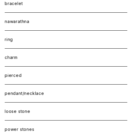
bracelet
nawarathna
ring
charm
pierced
pendant/necklace
loose stone
power stones