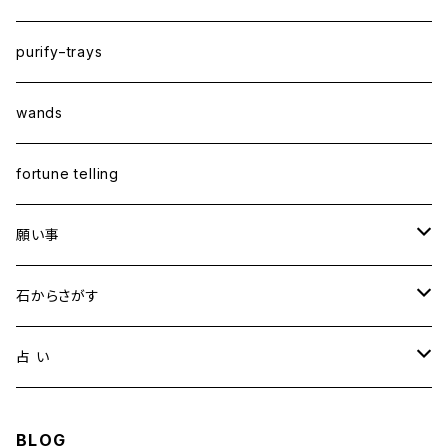
purify−trays
wands
fortune telling
願い事
健康・恋愛・愛情
石からさがす
精神安定・安らぎ
アイオライト
占 い
家庭運・交通安全
アクアマリン
タロット占い
BLOG