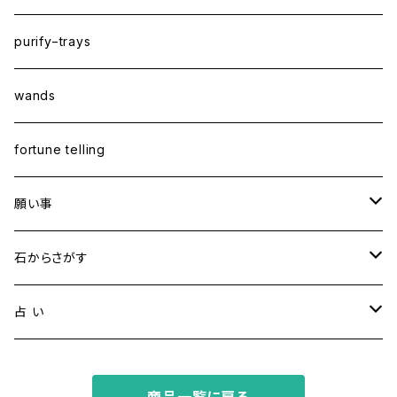
purify−trays
wands
fortune telling
願い事
健康・恋愛・愛情
石からさがす
精神安定・安らぎ
アイオライト
占 い
家庭運・交通安全
アクアマリン
タロット占い