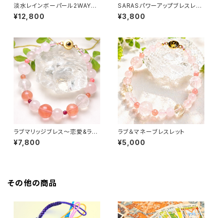
淡水レインボーパール2WAYネ
SARASパワーアップブレスレッ
ックレス&ブレスレット〜全体運
ト
¥12,800
¥3,800
アップ〜
ラブマリッジブレス〜恋愛&ラブ
ラブ＆マネーブレスレット
運アップ〜
¥7,800
¥5,000
その他の商品