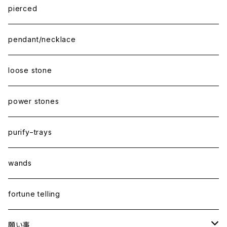
pierced
pendant/necklace
loose stone
power stones
purify−trays
wands
fortune telling
願い事