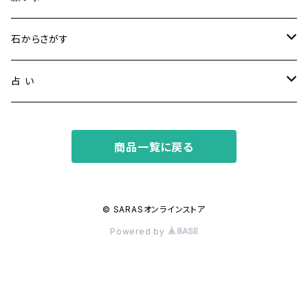
健康・恋愛・愛情
石からさがす
精神安定・安らぎ
アイオライト
占 い
家庭運・交通安全
アクアマリン
タロット占い
商品一覧に戻る
金運・ビジネス
アパタイト
ホロスコープ占星術
成功・パワー
アベンチュリン
© SARASオンラインストア
Powered by
人間関係・プラス思考
アメジスト
魔除け
アマゾナイト