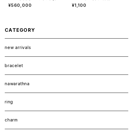
ワー】
¥560,000
¥1,100
CATEGORY
new arrivals
bracelet
nawarathna
ring
charm