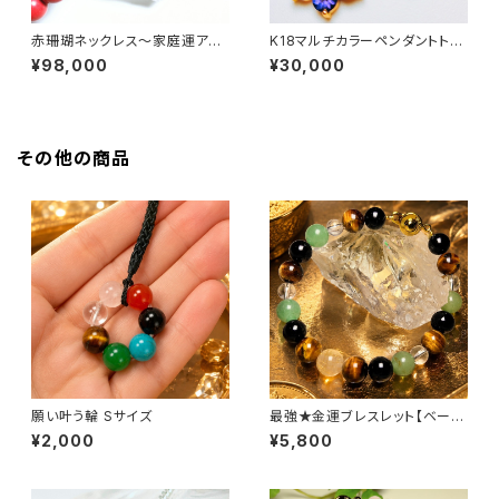
赤珊瑚ネックレス〜家庭運アッ
K18マルチカラーペンダントトッ
プ・交通安全〜
プ〜全体運アップ〜
¥98,000
¥30,000
その他の商品
願い叶う輪 Sサイズ
最強★金運ブレスレット【ベーシ
ック】
¥2,000
¥5,800