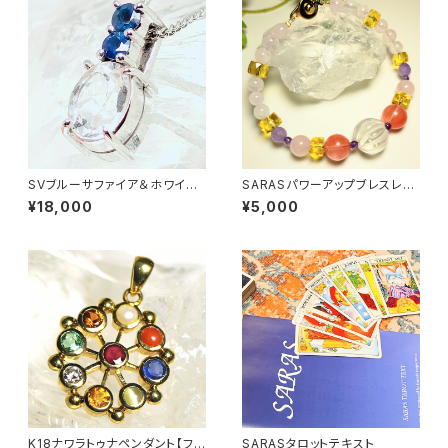
SVブルーサファイア＆ホワイト
SARASパワーアップブレスレッ
サファイアペンダントトップ ～精
ト
¥18,000
¥5,000
神安定＆安らぎ～
K18ナワラトゥナペンダント【フラ
SARASタロットテキスト