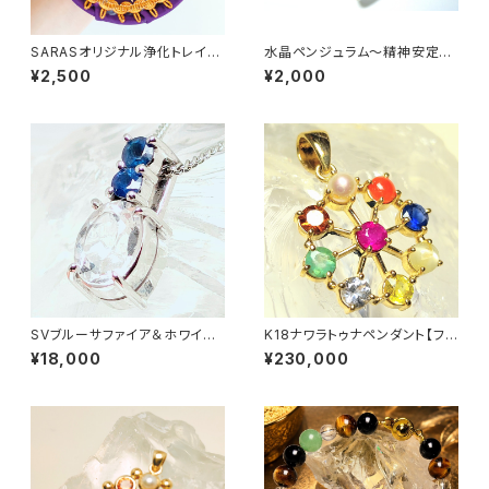
SARASオリジナル浄化トレイ
水晶ペンジュラム〜精神安定&
Moon&star
安らぎ&浄化〜
¥2,500
¥2,000
SVブルーサファイア＆ホワイト
K18ナワラトゥナペンダント【フラ
サファイアペンダントトップ ～精
ワー】
¥18,000
¥230,000
神安定＆安らぎ～