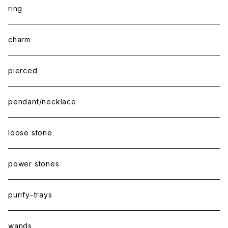
ring
charm
pierced
pendant/necklace
loose stone
power stones
purify−trays
wands