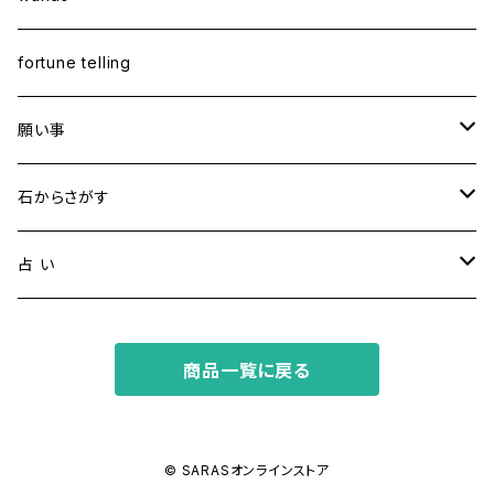
fortune telling
願い事
健康・恋愛・愛情
石からさがす
精神安定・安らぎ
アイオライト
占 い
家庭運・交通安全
アクアマリン
タロット占い
商品一覧に戻る
金運・ビジネス
アパタイト
ホロスコープ占星術
成功・パワー
アベンチュリン
© SARASオンラインストア