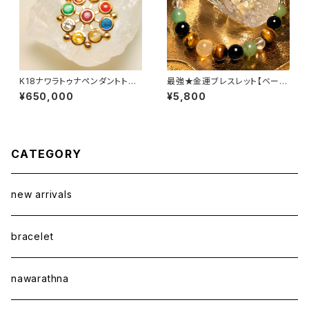
K18ナワラトゥナペンダントトッ
最強★金運ブレスレット【ベーシ
プ【フラワー】
ック】
¥650,000
¥5,800
CATEGORY
new arrivals
bracelet
nawarathna