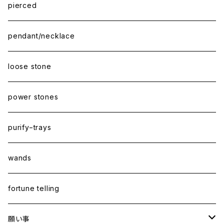
pierced
pendant/necklace
loose stone
power stones
purify−trays
wands
fortune telling
願い事