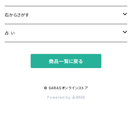
健康・恋愛・愛情
石からさがす
精神安定・安らぎ
アイオライト
占 い
家庭運・交通安全
アクアマリン
タロット占い
商品一覧に戻る
金運・ビジネス
アパタイト
ホロスコープ占星術
成功・パワー
アベンチュリン
© SARASオンラインストア
Powered by
人間関係・プラス思考
アメジスト
魔除け
アマゾナイト