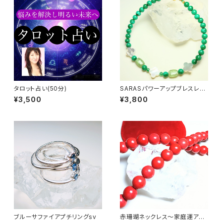
タロット占い(50分)
SARASパワーアップブレスレッ
ト
¥3,500
¥3,800
ブルーサファイアプチリングsv
赤珊瑚ネックレス〜家庭運アッ