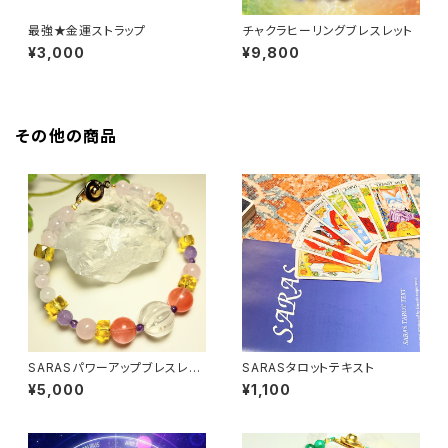
最強★金運ストラップ
チャクラヒーリングブレスレット
¥3,000
¥9,800
その他の商品
SARASパワーアップブレスレッ
SARASタロットテキスト
ト
¥5,000
¥1,100