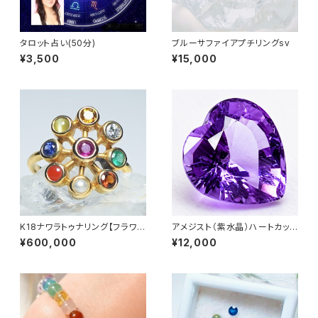
タロット占い(50分)
ブルーサファイアプチリングsv
¥3,500
¥15,000
K18ナワラトゥナリング【フラワ
アメジスト（紫水晶）ハートカット
ー】
ルース1.5ct
¥600,000
¥12,000