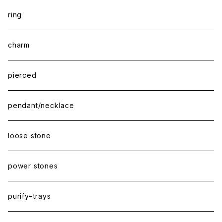
ring
charm
pierced
pendant/necklace
loose stone
power stones
purify−trays