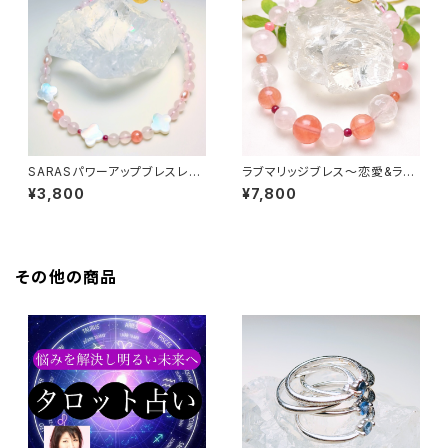
SARASパワーアップブレスレッ
ラブマリッジブレス〜恋愛&ラブ
ト
運アップ〜
¥3,800
¥7,800
その他の商品