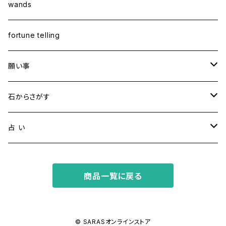
wands
fortune telling
願い事
健康・恋愛・愛情
石からさがす
精神安定・安らぎ
アイオライト
占 い
家庭運・交通安全
アクアマリン
タロット占い
商品一覧に戻る
金運・ビジネス
アパタイト
ホロスコープ占星術
成功・パワー
アベンチュリン
© SARASオンラインストア