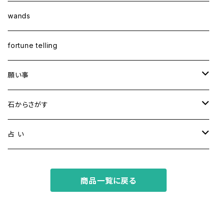
wands
fortune telling
願い事
健康・恋愛・愛情
石からさがす
精神安定・安らぎ
アイオライト
占 い
家庭運・交通安全
アクアマリン
タロット占い
商品一覧に戻る
金運・ビジネス
アパタイト
ホロスコープ占星術