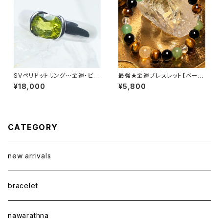
SVペリドットリング〜金運・ビジ
最強★金運ブレスレット【ベーシ
ネス〜
ック】
¥18,000
¥5,800
CATEGORY
new arrivals
bracelet
nawarathna