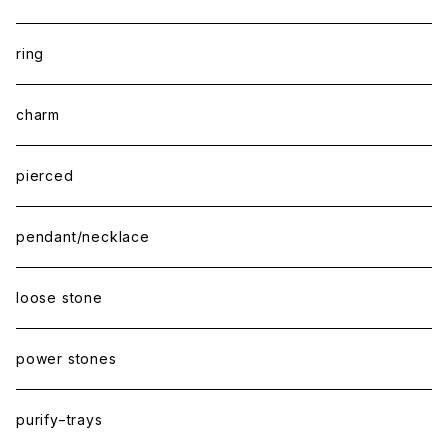
ring
charm
pierced
pendant/necklace
loose stone
power stones
purify−trays