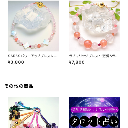
SARASパワーアップブレスレッ
ラブマリッジブレス〜恋愛&ラブ
ト
運アップ〜
¥3,800
¥7,800
その他の商品