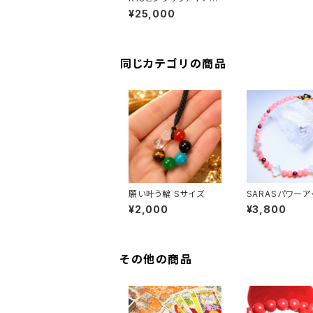
ング ～健康＆愛情～
¥25,000
同じカテゴリの商品
願い叶う輪 Sサイズ
SARASパワーア
レスレット
¥2,000
¥3,800
その他の商品