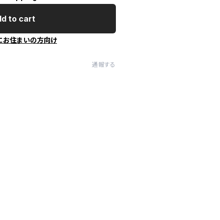
d to cart
にお住まいの方向け
通報する