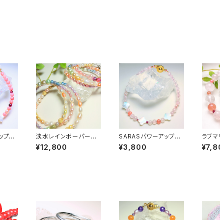
ップブ
淡水レインボーパール2
SARASパワーアップブ
ラブマ
WAYネックレス&ブレス
レスレット
愛&ラ
¥12,800
¥3,800
¥7,8
レット〜全体運アップ〜