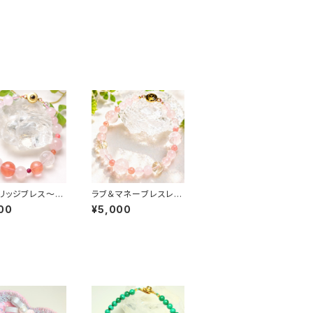
リッジブレス〜恋
ラブ＆マネーブレスレッ
ブ運アップ〜
ト
00
¥5,000