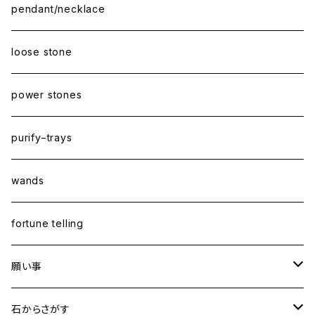
pendant/necklace
loose stone
power stones
purify−trays
wands
fortune telling
願い事
健康・恋愛・愛情
石からさがす