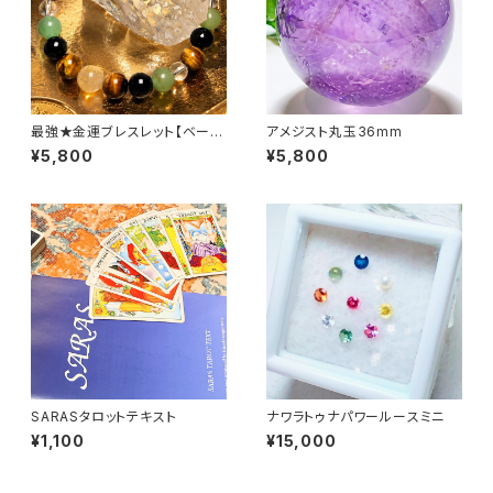
最強★金運ブレスレット【ベーシ
アメジスト丸玉36mm
ック】
¥5,800
¥5,800
SARASタロットテキスト
ナワラトゥナパワールースミニ
¥1,100
¥15,000