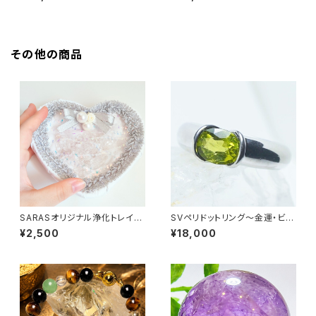
その他の商品
SARASオリジナル浄化トレイ
SVペリドットリング〜金運・ビジ
Pure White
ネス〜
¥2,500
¥18,000