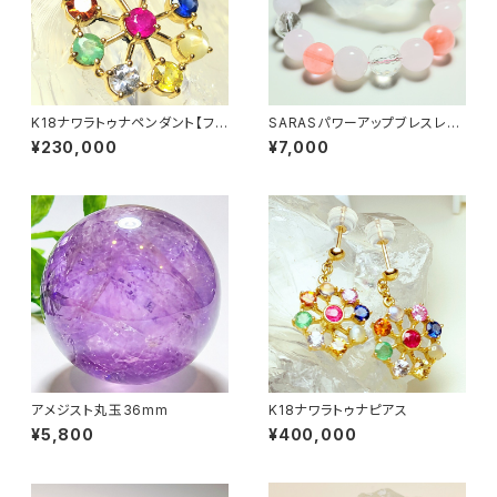
K18ナワラトゥナペンダント【フラ
SARASパワーアップブレスレッ
ワー】
ト
¥230,000
¥7,000
アメジスト丸玉36mm
K18ナワラトゥナピアス
¥5,800
¥400,000