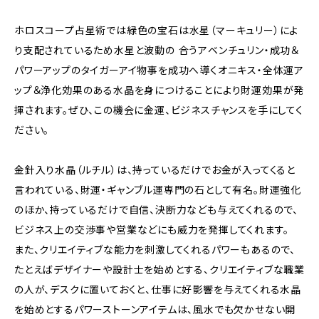
ホロスコープ占星術では緑色の宝石は水星（マーキュリー）によ
り支配されているため水星と波動の 合うアベンチュリン・成功＆
パワーアップのタイガーアイ物事を成功へ導くオニキス・全体運ア
ップ＆浄化効果のある水晶を身につけることにより財運効果が発
揮されます。ぜひ、この機会に金運、ビジネスチャンスを手にしてく
ださい。
金針入り水晶（ルチル）は、持っているだけでお金が入ってくると
言われている、財運・ギャンブル運専門の石として有名。財運強化
のほか、持っているだけで自信、決断力なども与えてくれるので、
ビジネス上の交渉事や営業などにも威力を発揮してくれます。
また、クリエイティブな能力を刺激してくれるパワーもあるので、
たとえばデザイナーや設計士を始めとする、クリエイティブな職業
の人が、デスクに置いておくと、仕事に好影響を与えてくれる水晶
を始めとするパワーストーンアイテムは、風水でも欠かせない開