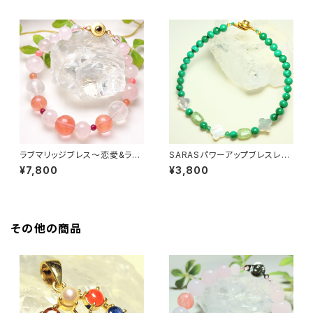
ラブマリッジブレス〜恋愛&ラブ
SARASパワーアップブレスレッ
運アップ〜
ト
¥7,800
¥3,800
その他の商品