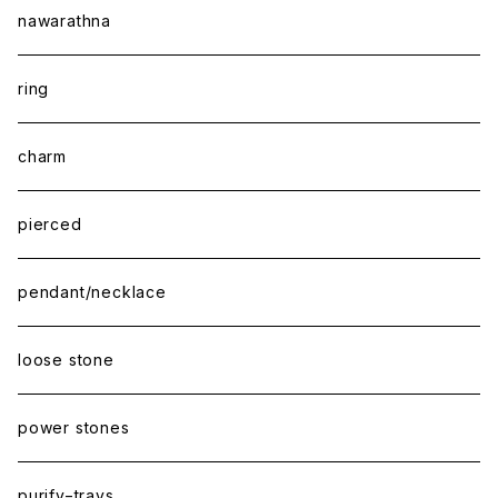
nawarathna
ring
charm
pierced
pendant/necklace
loose stone
power stones
purify−trays