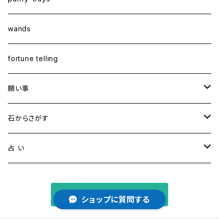
wands
fortune telling
願い事
健康・恋愛・愛情
石からさがす
精神安定・安らぎ
アイオライト
占 い
家庭運・交通安全
アクアマリン
タロット占い
商品一覧に戻る
ショップに質問する
金運・ビジネス
アパタイト
ホロスコープ占星術