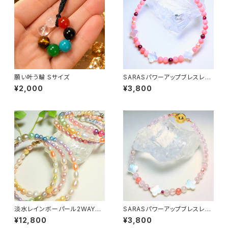
願い叶う輪 Sサイズ
SARASパワーアップブレスレッ
ト
¥2,000
¥3,800
淡水レインボーパール2WAYネ
SARASパワーアップブレスレッ
ックレス&ブレスレット〜全体運
ト
¥12,800
¥3,800
アップ〜