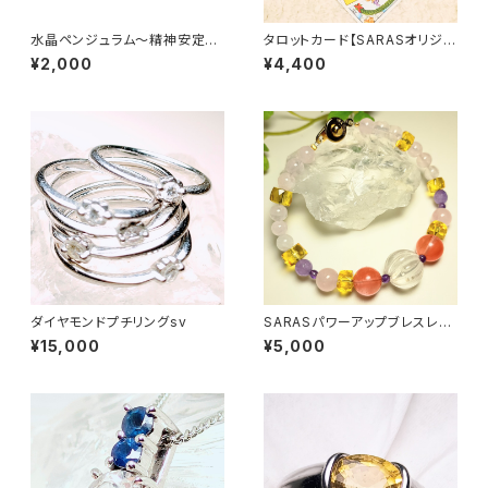
水晶ペンジュラム〜精神安定&
タロットカード【SARASオリジナ
安らぎ&浄化〜
ルポーチ付】
¥2,000
¥4,400
ダイヤモンドプチリングsv
SARASパワーアップブレスレッ
ト
¥15,000
¥5,000