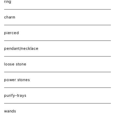
ring
charm
pierced
pendant/necklace
loose stone
power stones
purify−trays
wands