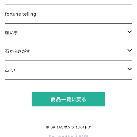
fortune telling
願い事
健康・恋愛・愛情
石からさがす
精神安定・安らぎ
アイオライト
占 い
家庭運・交通安全
アクアマリン
タロット占い
商品一覧に戻る
金運・ビジネス
アパタイト
ホロスコープ占星術
成功・パワー
アベンチュリン
© SARASオンラインストア
Powered by