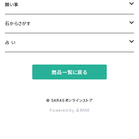
願い事
健康・恋愛・愛情
石からさがす
精神安定・安らぎ
アイオライト
占 い
家庭運・交通安全
アクアマリン
タロット占い
商品一覧に戻る
金運・ビジネス
アパタイト
ホロスコープ占星術
成功・パワー
アベンチュリン
© SARASオンラインストア
Powered by
人間関係・プラス思考
アメジスト
魔除け
アマゾナイト