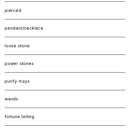
pierced
pendant/necklace
loose stone
power stones
purify−trays
wands
fortune telling