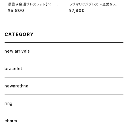
最強★金運ブレスレット【ベーシ
ラブマリッジブレス〜恋愛&ラブ
ック】
運アップ〜
¥5,800
¥7,800
CATEGORY
new arrivals
bracelet
nawarathna
ring
charm