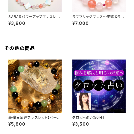
SARASパワーアップブレスレッ
ラブマリッジブレス〜恋愛&ラブ
ト
運アップ〜
¥3,800
¥7,800
その他の商品
最強★金運ブレスレット【ベーシ
タロット占い(50分)
ック】
¥5,800
¥3,500