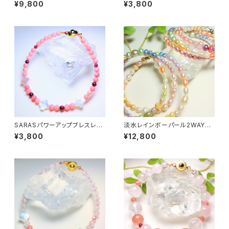
ト
¥9,800
¥3,800
SARASパワーアップブレスレッ
淡水レインボーパール2WAYネ
ト
ックレス&ブレスレット〜全体運
¥3,800
¥12,800
アップ〜