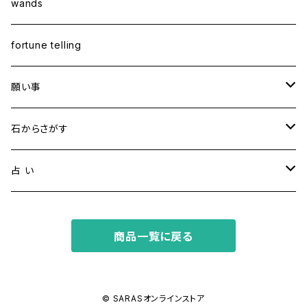
wands
fortune telling
願い事
健康・恋愛・愛情
石からさがす
精神安定・安らぎ
アイオライト
占 い
家庭運・交通安全
アクアマリン
タロット占い
商品一覧に戻る
金運・ビジネス
アパタイト
ホロスコープ占星術
成功・パワー
アベンチュリン
© SARASオンラインストア