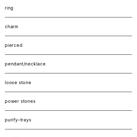
ring
charm
pierced
pendant/necklace
loose stone
power stones
purify−trays