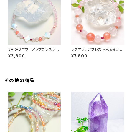
SARASパワーアップブレスレッ
ラブマリッジブレス〜恋愛&ラブ
ト
運アップ〜
¥3,800
¥7,800
その他の商品