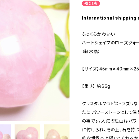
残り1点
International shipping 
ふっくらかわいい
ハートシェイプのローズクォ
（紅水晶）
【サイズ】45mm✕40mm✕2
【重さ】 約66g
クリスタルやラピス・ラズリ
たに パワーストーンとして
の事です。人気の理由はパワ
に付けられ、その上、石を持
的な世界へと導いてくれるか