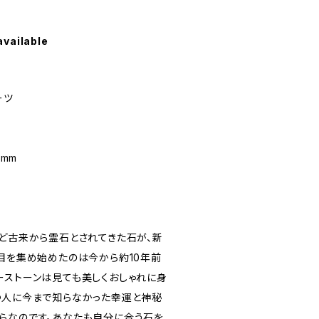
available
ーツ
5mm
など古来から霊石とされてきた石が、新
注目を集め始めたのは今から約10年前
ーストーンは見ても美しくおしゃれに身
つ人に今まで知らなかった幸運と神秘
らなのです。あなたも自分に合う石を